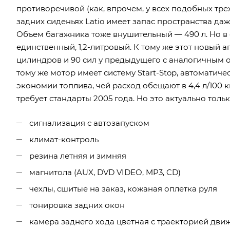
противоречивой (как, впрочем, у всех подобных тр
задних сиденьях Latio имеет запас пространства да
Объем багажника тоже внушительный — 490 л. Но в
единственный, 1,2-литровый. К тому же этот новый аг
цилиндров и 90 сил у предыдущего с аналогичным объ
тому же мотор имеет систему Start-Stop, автоматиче
экономии топлива, чей расход обещают в 4,4 л/100 
требует стандарты 2005 года. Но это актуально толь
сигнализация с автозапуском
климат-контроль
резина летняя и зимняя
магнитола (AUX, DVD VIDEO, MP3, CD)
чехлы, сшитые на заказ, кожаная оплетка руля
тонировка задних окон
камера заднего хода цветная с траекторией дви