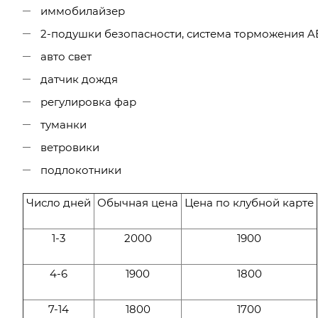
иммобилайзер
2-подушки безопасности, система торможения A
авто свет
датчик дождя
регулировка фар
туманки
ветровики
подлокотники
Число дней
Обычная цена
Цена по клубной карте
1-3
2000
1900
4-6
1900
1800
7-14
1800
1700