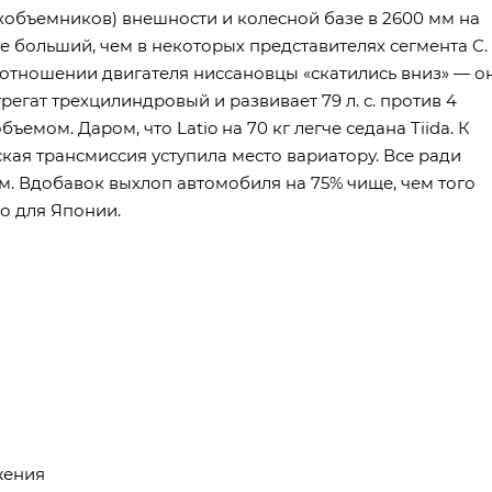
ехобъемников) внешности и колесной базе в 2600 мм на
же больший, чем в некоторых представителях сегмента C.
 отношении двигателя ниссановцы «скатились вниз» — о
регат трехцилиндровый и развивает 79 л. с. против 4
емом. Даром, что Latio на 70 кг легче седана Tiida. К
ская трансмиссия уступила место вариатору. Все ради
км. Вдобавок выхлоп автомобиля на 75% чище, чем того
ко для Японии.
жения